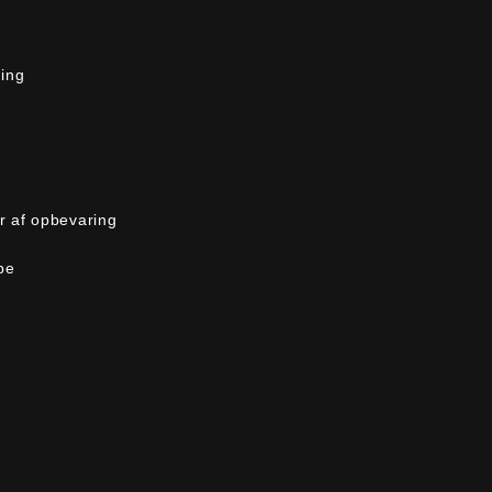
ning
 af opbevaring
be