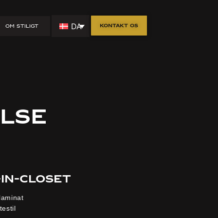
DA
Kontakt os
OM STILIGT
lse
-in-closet
laminat
estil