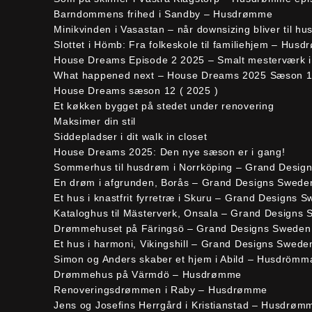
Barndommens frihed i Sandby – Husdrømme
Minikvinden i Vasastan – når downsizing bliver til h
Slottet i Hömb: Fra folkeskole til familiehjem – Hus
House Dreams Episode 2 2025 – Smalt mesterværk i
What happened next – House Dreams 2025 Sæson 1
House Dreams sæson 12 ( 2025 )
Et køkken bygget på stedet under renovering
Maksimer din stil
Siddepladser i dit walk in closet
House Dreams 2025: Den nye sæson er i gang!
Sommerhus til husdrøm i Norrköping – Grand Desig
En drøm i afgrunden, Borås – Grand Designs Swede
Et hus i knastfrit fyrretræ i Skuru – Grand Designs 
Kataloghus til Mästerverk, Onsala – Grand Designs 
Drømmehuset på Färingsö – Grand Designs Sweden
Et hus i harmoni, Vikingshill – Grand Designs Swede
Simon og Anders skaber et hjem i Abild – Husdrömm
Drømmehus på Värmdö – Husdrømme
Renoveringsdrømmen i Raby – Husdrømme
Jens og Josefins Herrgård i Kristianstad – Husdrøm