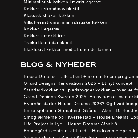
Minimalistisk køkken i mørkt egetræ
Køkken i skandinavisk stil
Klassisk shaker-køkken
Villa Fernströms minimalistiske køkken
Køkken i egetræ
Køkken i mørkt træ
Trækøkken i dansk stil
Eksklusivt køkken med afrundede former
Blog & Nyheder
House Dreams – alle afsnit + mere info om program
Grand Designs Renovations 2025 – Et nyt koncept
Standardkøkken vs. pladsbygget køkken – hvad er fo
Grand Designs Sweden 2025: En ny sæson med arki
Hvornår starter House Dreams 2026? Og hvad længes
En rutsjebane i Grönalund, Skåne – Afsnit 10 Husd
Smøg ærmerne op i Kverrestad – House Dreams Epi
Life Project in Lye – House Dreams Afsnit 8
Bondegård i centrum af Lund – Husdrømme episode
Som på skinner i Västra Klagstorp – Husdrømme epi