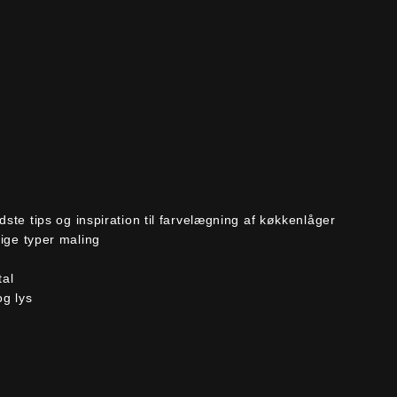
edste tips og inspiration til farvelægning af køkkenlåger
llige typer maling
tal
og lys