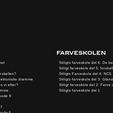
Farveskolen
met
Stiligts farveskole del 6: De b
Stiligt farveskole del 5: forske
rskellen?
Stiligts Farveskole del 4: NCS
tektoniske drømme
Stiligts farveskole del 3: Glans
 vi efter?
Stiligt farveskole del 2: Farve 
rømme
Stiligts farveskole del 1
sode 9
 7
sode 6