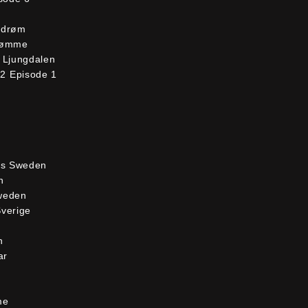
usdrøm
drømme
 Ljungdalen
2 Episode 1
ns Sweden
n
Sweden
Sverige
n
ar
me