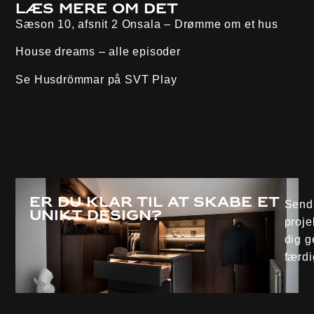
Læs mere om det
Sæson 10, afsnit 2
Onsala
– Drømme om et hus
House dreams – alle episoder
Se Husdrömmar på
SVT Play
Er du klar til at skabe et
Send 
unikt design?
proje
dig g
færdi