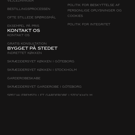
Vejledninger
Politik for beskyttelse af
Bestillingsprocessen
personlige oplysninger og
cookies
Ofte stillede spørgsmål
Politik for integritet
Eksempel på pris
Kontakt os
Kontakt os
Gratis konsultation
Bygget på stedet
Indrettet køkken
Skræddersyet køkken i Göteborg
Skræddersyet køkken i Stockholm
Garderobeskabe
Skræddersyet garderobe i Göteborg
Specialfremstillet garderobe i Stockholm
Walk in closet
Walk-in-garderobe i Göteborg
Walk-in-closet i Stockholm
Alle rettigheder forbeholdt Stiligt AB 2026
Indholdsfortegnelse
Partnere
Drevet af Hive Creatives