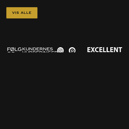
Vis alle
FØLG
KUNDERNES
VURDERINGER
OS
Information om
Omkring
programmet
Om os
Vejledninger
Politik for beskyttelse af
Bestillingsprocessen
personlige oplysninger og
cookies
Ofte stillede spørgsmål
Politik for integritet
Eksempel på pris
Kontakt os
Kontakt os
Gratis konsultation
Bygget på stedet
Indrettet køkken