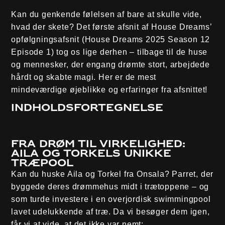
Kan du genkende følelsen af bare at skulle vide,
hvad der skete? Det første afsnit af House Dreams’
opfølgningsafsnit (House Dreams 2025 Season 12
Episode 1) tog os lige derhen – tilbage til de huse
og mennesker, der engang drømte stort, arbejdede
hårdt og skabte magi. Her er de mest
mindeværdige øjeblikke og erfaringer fra afsnittet!
Indholdsfortegnelse
Fra drøm til virkelighed:
Aila og Torkels unikke
træpool
Kan du huske Aila og Torkel fra Onsala? Parret, der
byggede deres drømmehus midt i trætoppene – og
som turde investere i en overjordisk swimmingpool
lavet udelukkende af træ. Da vi besøger dem igen,
får vi at vide, at det ikke var nemt: