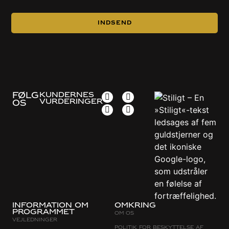
Indsend
FØLG
KUNDERNES
VURDERINGER
OS
Information om
Omkring
programmet
Om os
Vejledninger
Politik for beskyttelse af