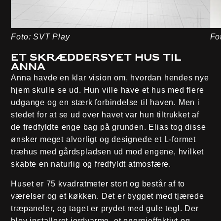
Foto: SVT Play
Fo
Et skræddersyet hus til
Anna
Anna havde en klar vision om, hvordan hendes nye
hjem skulle se ud. Hun ville have et hus med flere
udgange og en stærk forbindelse til haven. Men i
stedet for at se ud over havet var hun tiltrukket af
de fredfyldte enge bag på grunden. Elias tog disse
ønsker meget alvorligt og designede et L-formet
træhus med gårdspladsen ud mod engene, hvilket
skabte en naturlig og fredfyldt atmosfære.
Huset er 75 kvadratmeter stort og består af to
værelser og et køkken. Det er bygget med tjærede
træpaneler, og taget er prydet med gule tegl. Der
blev installeret jordvarme, et energieffektivt og