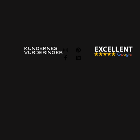
Vis alle
FØLG
KUNDERNES
VURDERINGER
OS
Information om
Omkring
programmet
Om os
Vejledninger
Politik for beskyttelse af
Bestillingsprocessen
personlige oplysninger og
cookies
Ofte stillede spørgsmål
Politik for integritet
Eksempel på pris
Kontakt os
Kontakt os
Gratis konsultation
Bygget på stedet
Indrettet køkken
Skræddersyet køkken i Göteborg