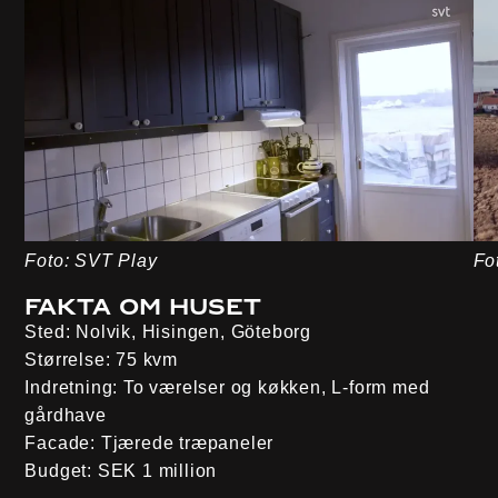
Foto: SVT Play
Fo
Fakta om huset
Sted:
Nolvik, Hisingen, Göteborg
Størrelse:
75 kvm
Indretning
: To værelser og køkken, L-form med
gårdhave
Facade
: Tjærede træpaneler
Budget:
SEK 1 million