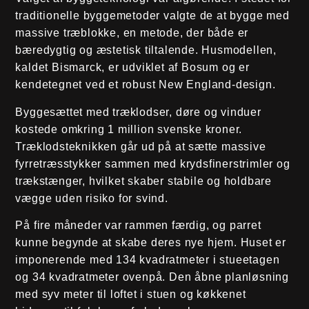
traditionelle byggemetoder valgte de at bygge med
massive træblokke, en metode, der både er
bæredygtig og æstetisk tiltalende. Husmodellen,
kaldet Bismarck, er udviklet af Bosum og er
kendetegnet ved et robust New England-design.
Byggesættet med træklodser, døre og vinduer
kostede omkring 1 million svenske kroner.
Træklodsteknikken går ud på at sætte massive
fyrretræsstykker sammen med krydsfinerstrimler og
trækstænger, hvilket skaber stabile og holdbare
vægge uden risiko for svind.
På fire måneder var rammen færdig, og parret
kunne begynde at skabe deres nye hjem. Huset er
imponerende med 134 kvadratmeter i stueetagen
og 34 kvadratmeter ovenpå. Den åbne planløsning
med syv meter til loftet i stuen og køkkenet