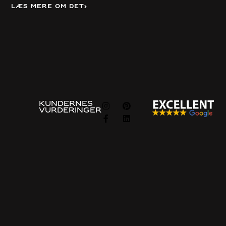
Læs mere om det
Vis alle
FØLG
KUNDERNES
VURDERINGER
OS
Information om
Omkring
programmet
Om os
Vejledninger
Politik for beskyttelse af
Bestillingsprocessen
personlige oplysninger og
cookies
Ofte stillede spørgsmål
Politik for integritet
Eksempel på pris
Kontakt os
Kontakt os
Gratis konsultation
Bygget på stedet