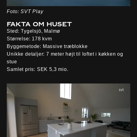
Foto: SVT Play
Fakta om huset
Sted:
Tygelsjö, Malmø
Størrelse:
178 kvm
Byggemetode
: Massive træblokke
Unikke detaljer:
7 meter højt til loftet i køkken og
stue
Samlet pris:
SEK 5,3 mio.