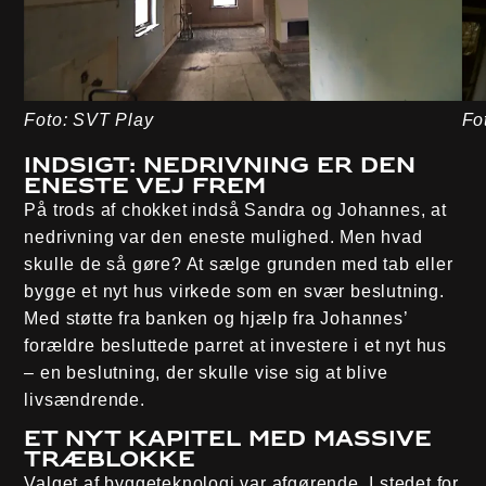
Foto: SVT Play
Fo
Indsigt: Nedrivning er den
eneste vej frem
På trods af chokket indså Sandra og Johannes, at
nedrivning var den eneste mulighed. Men hvad
skulle de så gøre? At sælge grunden med tab eller
bygge et nyt hus virkede som en svær beslutning.
Med støtte fra banken og hjælp fra Johannes’
forældre besluttede parret at investere i et nyt hus
– en beslutning, der skulle vise sig at blive
livsændrende.
Et nyt kapitel med massive
træblokke
Valget af byggeteknologi var afgørende. I stedet for