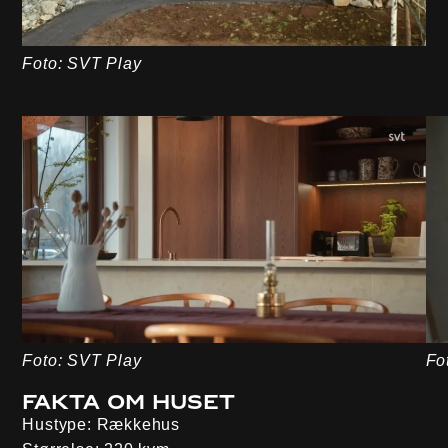
Foto: SVT Play
Foto: SVT Play
Fo
Fakta om huset
Hustype
: Rækkehus