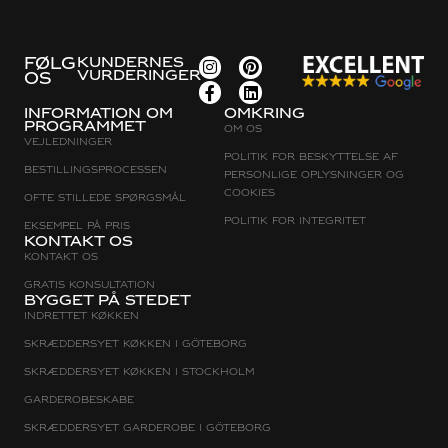
FØLG
KUNDERNES
VURDERINGER
OS
Information om
Omkring
programmet
Om os
Vejledninger
Politik for beskyttelse af
Bestillingsprocessen
personlige oplysninger og
cookies
Ofte stillede spørgsmål
Politik for integritet
Eksempel på pris
Kontakt os
Kontakt os
Gratis konsultation
Bygget på stedet
Indrettet køkken
Skræddersyet køkken i Göteborg
Skræddersyet køkken i Stockholm
Garderobeskabe
Skræddersyet garderobe i Göteborg