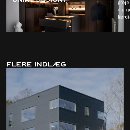
proje
dig g
færdi
Flere indlæg