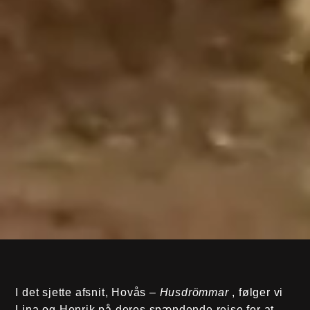
I det sjette afsnit, Hovås –
Husdrömmar
, følger vi
Lina og Henrik på deres spændende rejse for at