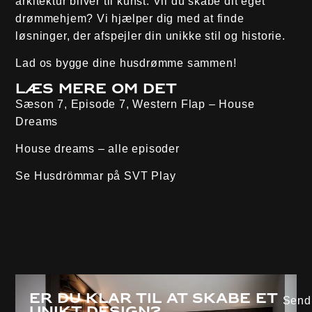
arkitektur bliver til kunst. Vil du skabe dit eget
drømmehjem? Vi hjælper dig med at finde
løsninger, der afspejler din unikke stil og historie.
Lad os bygge dine husdrømme sammen!
Læs mere om det
Sæson 7, Episode 7, Western Flap – House
Dreams
House dreams – alle episoder
Se Husdrömmar på
SVT Play
Er du klar til at skabe et
Send 
unikt design?