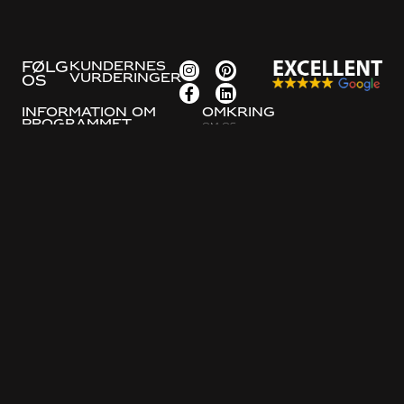
FØLG
KUNDERNES
VURDERINGER
OS
Information om
Omkring
programmet
Om os
Vejledninger
Politik for beskyttelse af
Bestillingsprocessen
personlige oplysninger og
cookies
Ofte stillede spørgsmål
Politik for integritet
Eksempel på pris
Kontakt os
Kontakt os
Gratis konsultation
Bygget på stedet
Indrettet køkken
Skræddersyet køkken i Göteborg
Skræddersyet køkken i Stockholm
Garderobeskabe
Skræddersyet garderobe i Göteborg