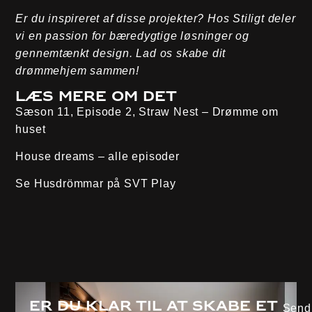
Er du inspireret af disse projekter? Hos Stiligt deler
vi en passion for bæredygtige løsninger og
gennemtænkt design. Lad os skabe dit
drømmehjem sammen!
Læs mere om det
Sæson 11, Episode 2, Straw Nest
– Drømme om
huset
House dreams – alle episoder
Se Husdrömmar på
SVT Play
Er du klar til at skabe et
Send 