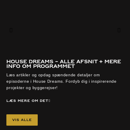
House Dreams – alle afsnit + mere
S
info om programmet
k
Læs artikler og opdag spændende detaljer om
Op
episoderne i House Dreams. Fordyb dig i inspirerende
byg
projekter og byggerejser!
er 
Læs mere om det
Læ
Vis alle