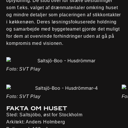
opfyldning. De stod over for svære beslutninger
som f.eks. valget af drænmaterialer omkring huset
og mindre detaljer som placeringen af stikkontakter
i køkkenøen. Deres løsningsfokuserede holdning
og samarbejde med byggeteamet gjorde det muligt
for dem at overvinde forhindringer uden at gå på
kompromis med visionen.
Foto: SVT Play
Foto: SVT Play
Fo
Fakta om huset
Sted:
Saltsjöbo, øst for Stockholm
Arkitekt:
Anders Holmberg