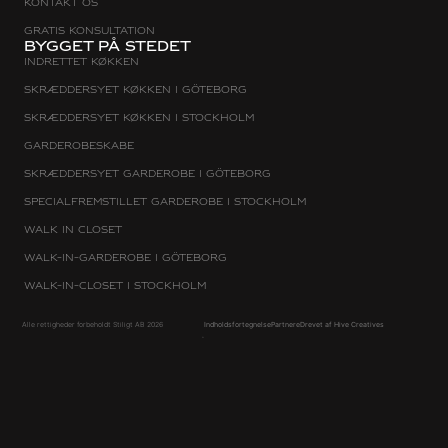
Kontakt os
Gratis konsultation
Bygget på stedet
Indrettet køkken
Skræddersyet køkken i Göteborg
Skræddersyet køkken i Stockholm
Garderobeskabe
Skræddersyet garderobe i Göteborg
Specialfremstillet garderobe i Stockholm
Walk in closet
Walk-in-garderobe i Göteborg
Walk-in-closet i Stockholm
Alle rettigheder forbeholdt Stiligt AB 2026
Indholdsfortegnelse
Partnere
Drevet af Hive Creatives
+
Garderobeskabe
Walk-in-
garderobe
Garderobe
Walk in
Køkken
closet