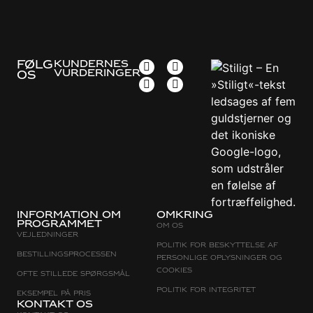
FØLG
KUNDERNES
VURDERINGER
OS
Information om
Omkring
programmet
Om os
Vejledninger
Politik for beskyttelse af
Bestillingsprocessen
personlige oplysninger og
cookies
Ofte stillede spørgsmål
Politik for integritet
Eksempel på pris
Kontakt os