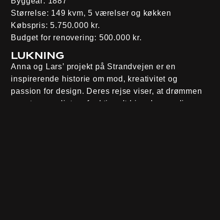
Byggeår
: 1887
Størrelse:
149 kvm, 5 værelser og køkken
Købspris
: 5.750.000 kr.
Budget for renovering:
500.000 kr.
Lukning
Anna og Lars’ projekt på Strandvejen er en
inspirerende historie om mod, kreativitet og
passion for design. Deres rejse viser, at drømmen
om et personligt og funktionelt hjem kan realiseres
med tålmodighed, smarte løsninger og et stærkt
drive.
Læs mere om det
Sæson 4, afsnit 3, Nolvik
– Husets drømme
House dreams – alle episoder
Se Husdrömmar på
SVT Play