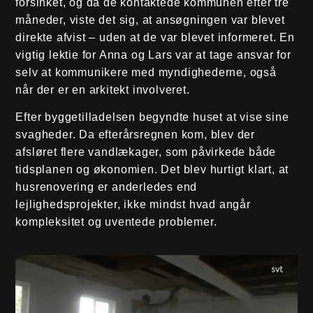
forsinket, og da de kontaktede kommunen efter tre
måneder, viste det sig, at ansøgningen var blevet
direkte afvist – uden at de var blevet informeret. En
vigtig lektie for Anna og Lars var at tage ansvar for
selv at kommunikere med myndighederne, også
når der er en arkitekt involveret.
Efter byggetilladelsen begyndte huset at vise sine
svagheder. Da efterårsregnen kom, blev der
afsløret flere vandlækager, som påvirkede både
tidsplanen og økonomien. Det blev hurtigt klart, at
husrenovering er anderledes end
lejlighedsprojekter, ikke mindst hvad angår
kompleksitet og uventede problemer.