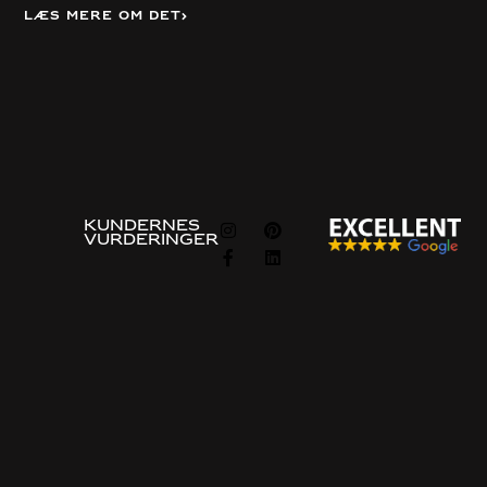
Læs mere om det
Vis alle
FØLG
KUNDERNES
VURDERINGER
OS
Information om
Omkring
programmet
Om os
Vejledninger
Politik for beskyttelse af
Bestillingsprocessen
personlige oplysninger og
cookies
Ofte stillede spørgsmål
Politik for integritet
Eksempel på pris
Kontakt os
Kontakt os
Gratis konsultation
Bygget på stedet