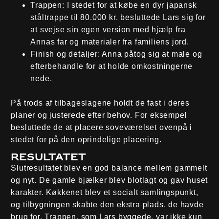
Trappen
: I stedet for at købe en dyr japansk
ståltrappe til 80.000 kr. besluttede Lars sig for
at svejse sin egen version med hjælp fra
Annas far og materialer fra familiens jord.
Finish og detaljer
: Anna påtog sig at male og
efterbehandle for at holde omkostningerne
nede.
På trods af tilbageslagene holdt de fast i deres
planer og justerede efter behov. For eksempel
besluttede de at placere soveværelset ovenpå i
stedet for på den oprindelige placering.
Resultatet
Slutresultatet blev en god balance mellem gammelt
og nyt. De gamle bjælker blev blotlagt og gav huset
karakter. Køkkenet blev et socialt samlingspunkt,
og tilbygningen skabte den ekstra plads, de havde
brug for. Trappen, som Lars byggede, var ikke kun