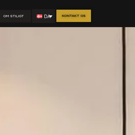
n i shaker-
DA
Kontakt os
OM STILIGT