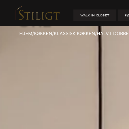
Halvt dobbel
WALK IN CLOSET
K
stil
HJEM
/
KØKKEN
/
KLASSISK KØKKEN
/
HALVT DOBBE