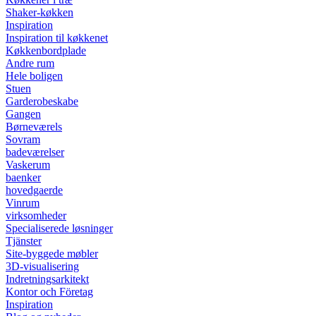
Shaker-køkken
Inspiration
Inspiration til køkkenet
Køkkenbordplade
Andre rum
Hele boligen
Stuen
Garderobeskabe
Gangen
Børneværels
Sovram
badeværelser
Vaskerum
baenker
hovedgaerde
Vinrum
virksomheder
Specialiserede løsninger
Tjänster
Site-byggede møbler
3D-visualisering
Indretningsarkitekt
Kontor och Företag
Inspiration