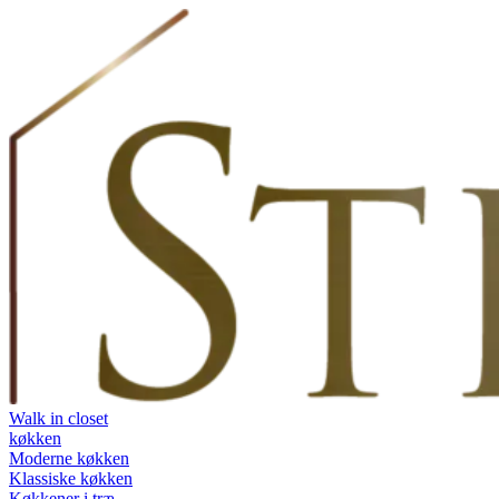
Videre
til
indhold
Walk in closet
køkken
Moderne køkken
Klassiske køkken
Køkkener i træ