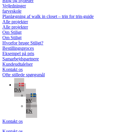
Blog og nyheder
Vejledninger
farveskole
Planlægning af walk in closet – trin for trin-guide
Alle projekter
Alle projekter
Om Stiligt
Om Stiligt
Hvorfor bruge Stiligt?
Bestillingsproces
Eksempel på pris
Samarbejdspartnere
Kundeudtalelser
Kontakt os
Ofte stillede spørgsmål
DA
SV
EN
Kontakt os
Kontakt os