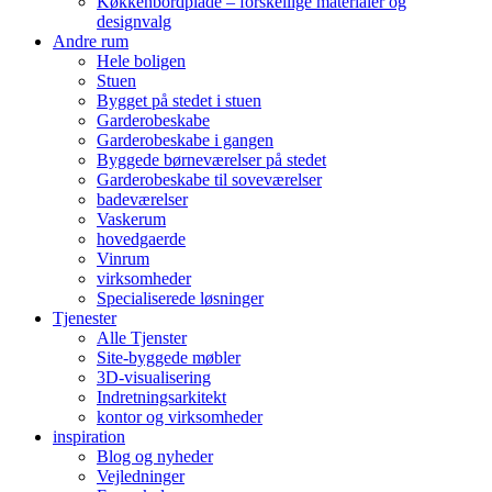
Køkkenbordplade – forskellige materialer og
designvalg
Andre rum
Hele boligen
Stuen
Bygget på stedet i stuen
Garderobeskabe
Garderobeskabe i gangen
Byggede børneværelser på stedet
Garderobeskabe til soveværelser
badeværelser
Vaskerum
hovedgaerde
Vinrum
virksomheder
Specialiserede løsninger
Tjenester
Alle Tjenster
Site-byggede møbler
3D-visualisering
Indretningsarkitekt
kontor og virksomheder
inspiration
Blog og nyheder
Vejledninger