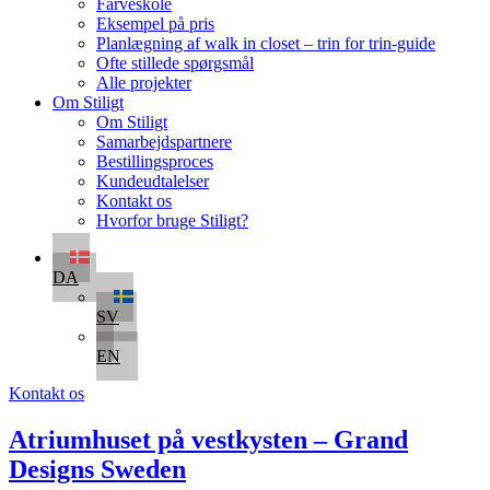
Farveskole
Eksempel på pris
Planlægning af walk in closet – trin for trin-guide
Ofte stillede spørgsmål
Alle projekter
Om Stiligt
Om Stiligt
Samarbejdspartnere
Bestillingsproces
Kundeudtalelser
Kontakt os
Hvorfor bruge Stiligt?
DA
SV
EN
Kontakt os
Atriumhuset på vestkysten – Grand
Designs Sweden