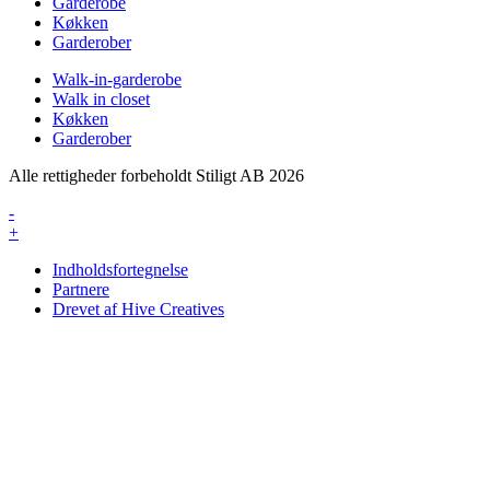
Garderobe
Køkken
Garderober
Walk-in-garderobe
Walk in closet
Køkken
Garderober
Alle rettigheder forbeholdt Stiligt AB 2026
-
+
Indholdsfortegnelse
Partnere
Drevet af Hive Creatives