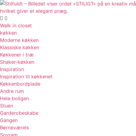
Videre
til
indhold
Walk in closet
køkken
Moderne køkken
Klassiske køkken
Køkkener i træ
Shaker-køkken
Inspiration
Inspiration til køkkenet
Køkkenbordplade
Andre rum
Hele boligen
Stuen
Garderobeskabe
Gangen
Børneværels
Sovram