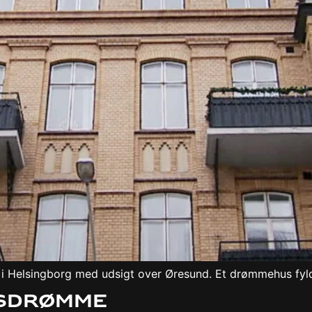
lighed i Helsingborg med udsigt over Øresund. Et drømmehus 
usdrømme