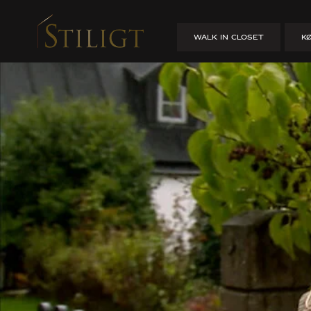
Gadehus i Limhamn – Hu
WALK IN CLOSET
K