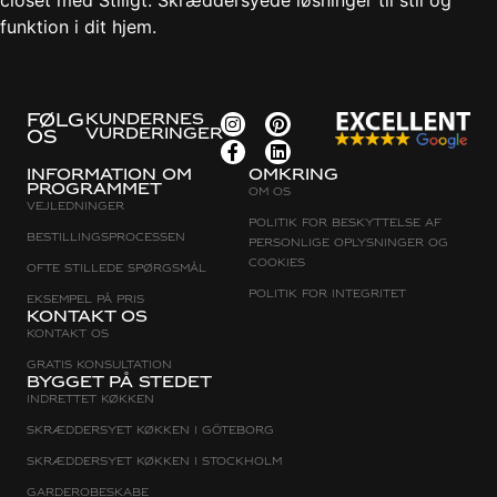
closet med Stiligt. Skræddersyede løsninger til stil og
funktion i dit hjem.
FØLG
KUNDERNES
VURDERINGER
OS
Information om
Omkring
programmet
Om os
Vejledninger
Politik for beskyttelse af
Bestillingsprocessen
personlige oplysninger og
cookies
Ofte stillede spørgsmål
Politik for integritet
Eksempel på pris
Kontakt os
Kontakt os
Gratis konsultation
Bygget på stedet
Indrettet køkken
Skræddersyet køkken i Göteborg
Skræddersyet køkken i Stockholm
Garderobeskabe